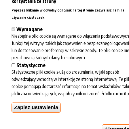
korzystania ze strony
Współpraca
Informacje
Zatoka sportu
Dla mediów
Regulaminy
O nas
Poprzez klikanie w dowolny odnośnik na tej stronie zezwalasz nam na
Więcej informacji
Eventy
Przetwarzanie
Kalendarz
używanie ciasteczek.
Dla szkół
danych osobowych
wydarzeń
Wymagane
Newsletter polityka
Fotogaleria
Niezbędne pliki cookie są wymagane do włączenia podstawowych
prywatności
Kariera
funkcji tej witryny, takich jak zapewnienie bezpiecznego logowan
Deklaracja
lub dostosowanie preferencji w zakresie zgody. Te pliki cookie ni
dostępności
przechowują żadnych danych osobowych.
BIP
Statystyczne
Statystyczne pliki cookie służą do zrozumienia, w jaki sposób
Honorujemy karty:
odwiedzający wchodzą w interakcję ze stroną internetową. Te pli
cookie pomagają dostarczać informacje na temat wskaźników, tak
jak liczba odwiedzających, współczynnik odrzuceń, źródło ruchu itp
Zapisz ustawienia
© 2024
Politechnika Łódzka
- created by
Centrum Multimedialne Politechniki Łódzkiej
.