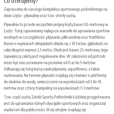
Co oferujemy?
Zapraszamy do naszego kompleksu sportowego podzielonego na
dwie części – pływalnię oraz tzw. strefę suchą.
Pływalnia to przede wszystkim jedyny kryty basen 50-metrowy w
Łodzi. Tutaj zapewniamy najlepsze warunki do uprawiania sportów
wodnych w szczególności: pływania, piłki wodnej oraz triathlonu.
Basen o wymiarach olimpijskich składa się z 10 torów, głębokość na
całej długości wynosi 2,5 metra. Obok jest basen 25-metrowy. Jego
największą zaletą jest regulowane dno. W zależności od potrzeb
może być ono ustawione na poziomie od 0 aż do 5 metrów.
Odbywają się tutaj kursy nauki pływania, aquafitness, a także
nurkowania. Na terenie pływalni znajdują się również 4 platformy
do skoków do wody, umieszczone na wysokościach od 3 do 10
metrów oraz cztery trampoliny na wysokościach 1 i 3 metrów.
Tzw. część sucha Zatoki Sportu Politechniki Łódzkiej przygotowana
jest do uprawiania różnych dyscyplin sportowych oraz organizacji
wydarzeń dla publiczności. W jej obrębie znajdują się: