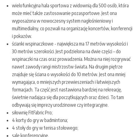
wielofunkcyjna hala sportowa z widownią dla 500 osób, która
może mieć także zastosowanie pozasportowe. Jest ona
wyposażona w nowoczesny system nagłośnieniowy i
multimedialny, co pozwali na organizację koncertów, konferencji
i pokazów.
ścianki wspinaczkowe - największa ma 17 metrów wysokości i
30 metrów szerokości. Jest podzielona na dwie części – do
wspinaczki na czas oraz prowadzenia. Można na niej rozgrywać
nawet zawody rangi mistrzostw świata. Na drugim piętrze
znajduje się ściana o wysokości do 10 metrów. Jest ona mniej
wymagająca, o mniejszych przewieszeniach i łatwiejszych
formacjach. Ta część jest nastawiona bardziej na rekreację,
świetnie nadająca się dla początkujących oraz dzieci. To tam
odbywają się imprezy urodzinowe czy integracyjne.
siłownię FitFabric Pro;
4 korty do gry w badmintona;
4 stoły do gry w tenisa stołowego;
sale konferencyjne.