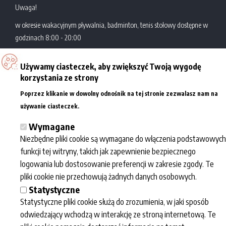
Uwaga!
w okresie wakacyjnym pływalnia, badminton, tenis stołowy dostępne w
godzinach 8:00 - 20:00
Używamy ciasteczek, aby zwiększyć Twoją wygodę
Zatoka Sportu
Al. Politechniki 10
korzystania ze strony
Akademickie Centrum
93-590 Łódź
Poprzez klikanie w dowolny odnośnik na tej stronie zezwalasz nam na
Sportowo-Dydaktyczne
tel.: +48 42 631 29 77/78
Więcej informacji
używanie ciasteczek.
Politechniki Łódzkiej
e-mail:
kontakt@zatokasportu.pl
Wymagane
Niezbędne pliki cookie są wymagane do włączenia podstawowych
Współpraca
Informacje
Zatoka sportu
funkcji tej witryny, takich jak zapewnienie bezpiecznego
Dla mediów
Regulaminy
O nas
logowania lub dostosowanie preferencji w zakresie zgody. Te
Eventy
Przetwarzanie
Kalendarz
pliki cookie nie przechowują żadnych danych osobowych.
Dla szkół
danych osobowych
wydarzeń
Statystyczne
Newsletter polityka
Fotogaleria
Statystyczne pliki cookie służą do zrozumienia, w jaki sposób
prywatności
Kariera
odwiedzający wchodzą w interakcję ze stroną internetową. Te
Deklaracja