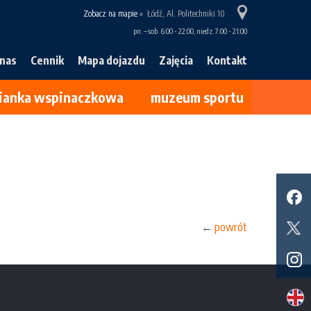
Zobacz na mapie
»
Łódź, Al. Politechniki 10
pn. – sob. 6:00 - 22:00, niedz. 7:00 - 21:00
 nas
Cennik
Mapa dojazdu
Zajęcia
Kontakt
cianka wspinaczkowa
muzeum sportu
←
powrót