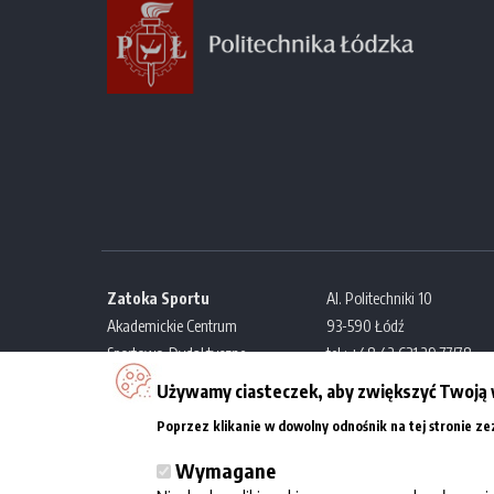
Zatoka Sportu
Al. Politechniki 10
Akademickie Centrum
93-590 Łódź
Sportowo-Dydaktyczne
tel.: +48 42 631 29 77/78
Politechniki Łódzkiej
e-mail:
kontakt@zatokaspor
Używamy ciasteczek, aby zwiększyć Twoją 
Poprzez klikanie w dowolny odnośnik na tej stronie z
Wymagane