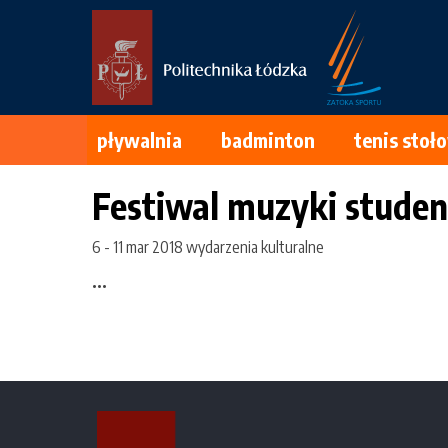
Przejdź
do
treści
pływalnia
badminton
tenis stoł
Festiwal muzyki studen
6
-
11 mar 2018
wydarzenia kulturalne
...