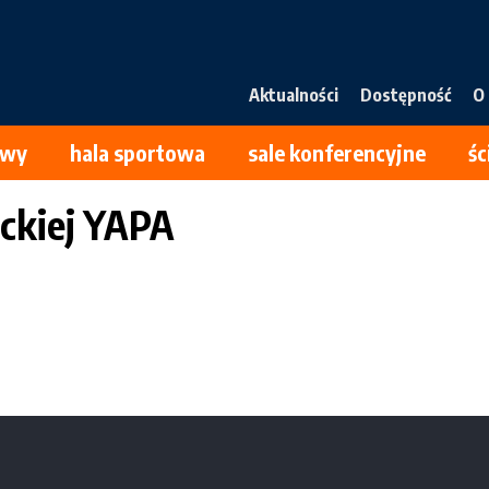
Main
Aktualności
Dostępność
O
navigation
owy
hala sportowa
sale konferencyjne
ś
ckiej YAPA