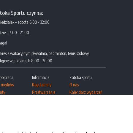
toka Sportu czynna:
iedziałek – sobota 6:00 - 22:00
dziela 7:00 - 21:00
aga!
kresie wakacyjnym pływalnia, badminton, tenis stołowy
tępne w godzinach 8:00 - 20:00
półpraca
Informacje
Zatoka sportu
a mediów
Regulaminy
O nas
nty
Przetwarzanie
Kalendarz wydarzeń
 szkół
danych osobowych
Fotogaleria
Newsletter polityka
Kariera
prywatności
Deklaracja
dostępności