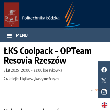
Przejdź
do
treści
MENU
ŁKS Coolpack - OPTeam
Resovia Rzeszów
5 lut 2025 | 20:00
-
22:00
koszykówka
24 kolejka I ligi koszykarzy mężczyzn
←
powrót