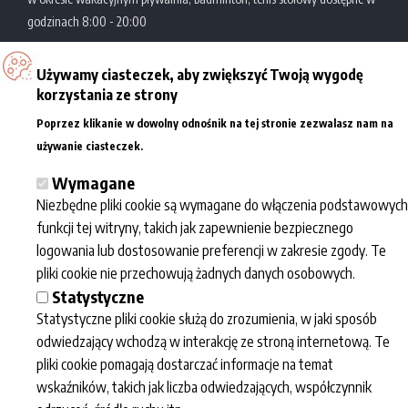
godzinach 8:00 - 20:00
Używamy ciasteczek, aby zwiększyć Twoją wygodę
Zatoka Sportu
Al. Politechniki 10
korzystania ze strony
Akademickie Centrum
93-590 Łódź
Poprzez klikanie w dowolny odnośnik na tej stronie zezwalasz nam na
Sportowo-Dydaktyczne
tel.: +48 42 631 29 77/78
Więcej informacji
używanie ciasteczek.
Politechniki Łódzkiej
e-mail:
kontakt@zatokasportu.pl
Wymagane
Niezbędne pliki cookie są wymagane do włączenia podstawowych
Współpraca
Informacje
Zatoka sportu
funkcji tej witryny, takich jak zapewnienie bezpiecznego
Dla mediów
Regulaminy
O nas
logowania lub dostosowanie preferencji w zakresie zgody. Te
Eventy
Przetwarzanie
Kalendarz
pliki cookie nie przechowują żadnych danych osobowych.
Dla szkół
danych osobowych
wydarzeń
Statystyczne
Newsletter polityka
Fotogaleria
Statystyczne pliki cookie służą do zrozumienia, w jaki sposób
prywatności
Kariera
odwiedzający wchodzą w interakcję ze stroną internetową. Te
Deklaracja
pliki cookie pomagają dostarczać informacje na temat
dostępności
wskaźników, takich jak liczba odwiedzających, współczynnik
BIP