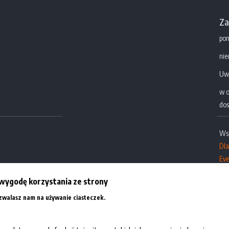
Za
pon
nie
Uw
w o
dos
Ws
Dl
Eve
Dla
tu.pl
wygodę korzystania ze strony
Więcej informacji
ezwalasz nam na używanie ciasteczek.