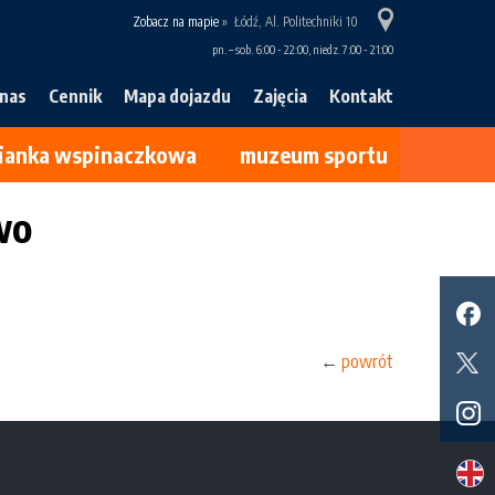
Zobacz na mapie
»
Łódź, Al. Politechniki 10
pn. – sob. 6:00 - 22:00, niedz. 7:00 - 21:00
 nas
Cennik
Mapa dojazdu
Zajęcia
Kontakt
cianka wspinaczkowa
muzeum sportu
wo
←
powrót