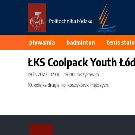
Przejdź
do
treści
pływalnia
badminton
tenis stoł
ŁKS Coolpack Youth Ł
19 lis 2022 | 17:00
-
19:00
koszykówka
10. kolejka drugiej ligi koszykówki mężczyzn.