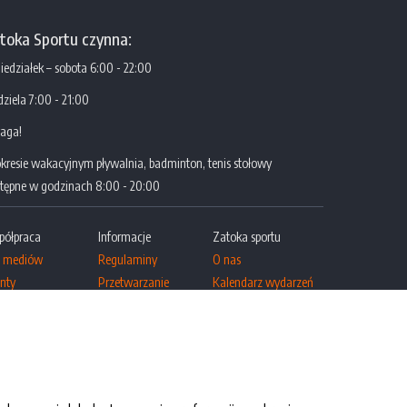
toka Sportu czynna:
iedziałek – sobota 6:00 - 22:00
dziela 7:00 - 21:00
aga!
kresie wakacyjnym pływalnia, badminton, tenis stołowy
tępne w godzinach 8:00 - 20:00
półpraca
Informacje
Zatoka sportu
a mediów
Regulaminy
O nas
nty
Przetwarzanie
Kalendarz wydarzeń
 szkół
danych osobowych
Fotogaleria
Newsletter polityka
Kariera
prywatności
Deklaracja
dostępności