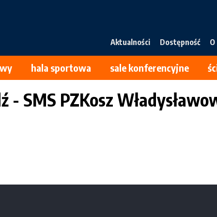
Main
Aktualności
Dostępność
O
navigation
owy
hala sportowa
sale konferencyjne
ś
ódź - SMS PZKosz Władysławo