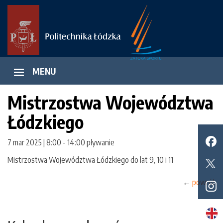
Przejdź
do
treści
MENU
Mistrzostwa Województwa
Łódzkiego
7 mar 2025 | 8:00
-
14:00
pływanie
Mistrzostwa Województwa Łódzkiego do lat 9, 10 i 11
←
powrót