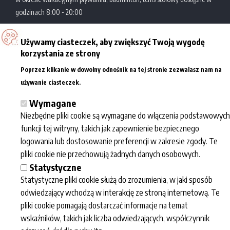
godzinach 8:00 - 20:00
Używamy ciasteczek, aby zwiększyć Twoją wygodę
Zatoka Sportu
Al. Politechniki 10
korzystania ze strony
Akademickie Centrum
93-590 Łódź
Poprzez klikanie w dowolny odnośnik na tej stronie zezwalasz nam na
Sportowo-Dydaktyczne
tel.: +48 42 631 29 77/78
Więcej informacji
używanie ciasteczek.
Politechniki Łódzkiej
e-mail:
kontakt@zatokasportu.pl
Wymagane
Niezbędne pliki cookie są wymagane do włączenia podstawowych
Współpraca
Informacje
Zatoka sportu
funkcji tej witryny, takich jak zapewnienie bezpiecznego
Dla mediów
Regulaminy
O nas
logowania lub dostosowanie preferencji w zakresie zgody. Te
Eventy
Przetwarzanie
Kalendarz
pliki cookie nie przechowują żadnych danych osobowych.
Dla szkół
danych osobowych
wydarzeń
Statystyczne
Newsletter polityka
Fotogaleria
Statystyczne pliki cookie służą do zrozumienia, w jaki sposób
prywatności
Kariera
odwiedzający wchodzą w interakcję ze stroną internetową. Te
Deklaracja
pliki cookie pomagają dostarczać informacje na temat
dostępności
wskaźników, takich jak liczba odwiedzających, współczynnik
BIP