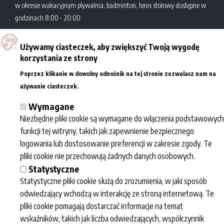
w okresie wakacyjnym pływalnia, badminton, tenis stołowy dostępne w
godzinach 8:00 - 20:00
Używamy ciasteczek, aby zwiększyć Twoją wygodę
Zatoka Sportu
Al. Politechniki 10
korzystania ze strony
Akademickie Centrum
93-590 Łódź
Poprzez klikanie w dowolny odnośnik na tej stronie zezwalasz nam na
Sportowo-Dydaktyczne
tel.: +48 42 631 29 77/78
Więcej informacji
używanie ciasteczek.
Politechniki Łódzkiej
e-mail:
kontakt@zatokasportu.pl
Wymagane
Niezbędne pliki cookie są wymagane do włączenia podstawowych
Współpraca
Informacje
Zatoka sportu
funkcji tej witryny, takich jak zapewnienie bezpiecznego
Dla mediów
Regulaminy
O nas
logowania lub dostosowanie preferencji w zakresie zgody. Te
Eventy
Przetwarzanie
Kalendarz
pliki cookie nie przechowują żadnych danych osobowych.
Dla szkół
danych osobowych
wydarzeń
Statystyczne
Newsletter polityka
Fotogaleria
Statystyczne pliki cookie służą do zrozumienia, w jaki sposób
prywatności
Kariera
odwiedzający wchodzą w interakcję ze stroną internetową. Te
Deklaracja
pliki cookie pomagają dostarczać informacje na temat
dostępności
wskaźników, takich jak liczba odwiedzających, współczynnik
BIP