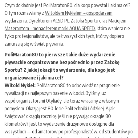
Czym dokładnie jest PoliMaraton80, dla kogo powstał i jaki ma cel?
O tym rozmawiamy z
Witoldem Nykielem – gospodarzem
wydarzenia, Dyrektorem ACSD PŁ Zatoka Sportu
oraz
Maciejem
Mazerantem – menadżerem marki AQUA SPEED
, która wspiera nie
tylko profesjonalistów, ale też wszystkich tych, którzy dopiero
zanurzają się w świat pływania.
PoliMaraton80 to pierwsze takie duże wydarzenie
pływackie organizowane bezpośrednio przez Zatokę
Sportu? Z jakiej okazji to wydarzenie, dla kogo jest
organizowane i jaki ma cel?
Witold Nykiel:
PoliMaraton80 to odpowiedź na pragnienie
rywalizacji na najlepszym basenie w Łodzi. Byliśmy już
współorganizatorami Otyliady, ale teraz wracamy z własnym
pomysłem. Okazją jest 80-lecie Politechniki Łódzkiej. A jak
świętować okrągłą rocznicę, jeśli nie pływając okrągłe 80
kilometrów? Jest to wydarzenie drużynowe dostępne dla
wszystkich — od amatorów po profesjonalistów, od studentów po