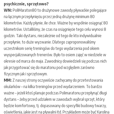
psychicznie, sprzętowo?
WN:
PoliMaraton80 to drużynowe zawody pływackie polegające
na łącznym przepłynięciu przez jedną drużynę minimum 80
kilometrów. Każdy płynie, ile chce. Ważne by wspólnie osiągnąć 80
kilometrów. Ustaliliśmy, że czas na osiągnięcie tego celu wynosi 8
godzin. Taki dystans, niezależnie od tego ile kto indywidualnie
przepłynie, to duże wyzwanie. Dlatego zaproponowaliśmy
uczestnikom serię treningów do tego wydarzenia pod okiem
wyspecjalizowanych trenerów. Było to osiem zajęć w niedziele w
okresie od marca do maja. Zawodnicy dowiedzieli się podczas nich
jak przygotować się do maratonu pod względem zarówno
fizycznym jak i sprzętowym.
MM:
Z naszej strony oczywiście zachęcamy do przetestowania
okularków – na kilka treningów przed wydarzeniem. To bardzo
ważne – jeżeli ktoś planuje podczas Polimaratonu przepłynąć długi
dystans – żeby przed udziałem w zawodach wybrał sprzęt, który
będzie komfortowy, tj. dopasowany do specyfiki budowy twarzy,
oświetlenia, jakie jest na pływalni itd. Przykładem może być Karolina