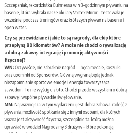
Szczepaniak, rekordzistka Guinnessa w 48-godzinnym pływaniu na
basenie, która wybrała nasze okulary Vortex Mirror – testowała je
wcześniej podczas treningów oraz krótszych pływań na basenie i
open water.
Czy są przewidziane i jakie to są nagrody, dla ekip które
przepłyną 80 kilometrów? A może nie chodzi o rywalizację
a dobrą zabawę, integrację i promocję aktywności
fizycznej?
WN:
Oczywiście, nie zabraknie nagród — będą medale, koszulki
oraz upominki od Sponsorów. Główną wygraną będą jednak
niezapomnianie sportowe emocje i energia towarzysząca
zawodom. To nie wyścig o złoto. Chodzi przede wszystkim o dobrą
zabawę i wspólne pływackie świętowanie.
MM:
Najważniejsza w tym wydarzeniu jest dobra zabawa, radość z
pływania, możliwość spotkania się z innymi osobami, dla których
ważna jest aktywność fizyczna, szczególnie ta, którą można
uprawiać w wodzie! Nagrodzimy 3 drużyny – które pokonają