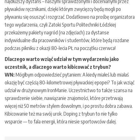
najdłuższy dystans – naszymi sprawdzonymi i docenianymi przez
pływaków ręcznikami, dzięki którym zwycięzcy będą mogli po
pływaniu się osuszyć i rozgrzać. Dodatkowo na prośbę organizatora
tego wydarzenia, czyli Zatoki Sportu Politechniki Łódzkiej
przekażemy pakiety nagród (na zdjęciach) za dystanse
indywidualne dla pracowników i studentów, które będą rozdane
podczas pikniku z okazji 80-lecia PŁ na początku czerwca!
Dlaczego warto wziąć udział w tym wydarzeniu jako
uczestnik, a dlaczego warto kibicować z trybun?
WN:
Mógłbym odpowiedzieć pytaniem: A kiedy miałeś lub miałaś
okazję być częścią 80-kilometrowej pływackiej epopei? To jak wziąć
udział w drużynowym IronManie. Uczestnictwo to także szansa na
sprawdzenie siebie, nawiązanie znajomości, które przetrwają
więcej niż 50 metrów stylem dowolnym, i po prostu dobra zabawa.
Kibicowanie też ma swój urok. Doping z trybun to nie tylko
wsparcie — to fala energii, która niesie sportowców dalej.