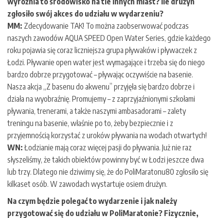
wyróżnia to środowisko na tle innych miast? Ile drużyn
zgłosiło swój akces do udziału w wydarzeniu?
MM:
Zdecydowanie TAK! To można zaobserwować podczas
naszych zawodów AQUA SPEED Open Water Series, gdzie każdego
roku pojawia się coraz liczniejsza grupa pływaków i pływaczek z
Łodzi. Pływanie open water jest wymagające i trzeba się do niego
bardzo dobrze przygotować – pływając oczywiście na basenie.
Nasza akcja „Z basenu do akwenu” przyjęła się bardzo dobrze i
działa na wyobraźnię. Promujemy – z zaprzyjaźnionymi szkołami
pływania, trenerami, a także naszymi ambasadorami – zalety
treningu na basenie, właśnie po to, żeby bezpiecznie i z
przyjemnością korzystać z uroków pływania na wodach otwartych!
WN:
Łodzianie mają coraz więcej pasji do pływania. Już nie raz
słyszeliśmy, że takich obiektów powinny być w Łodzi jeszcze dwa
lub trzy. Dlatego nie dziwimy się, że do PoliMaratonu80 zgłosiło się
kilkaset osób. W zawodach wystartuje osiem drużyn.
Na czym będzie polegać to wydarzenie i jak należy
przygotować się do udziału w PoliMaratonie? Fizycznie,