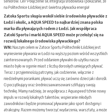
seniorów. Cel? Połączenie sił, integracja środowiska i pokazanie, że
na Politechnice Łódzkiej jest świetna pływacka energia!
Zatoka Sportu skupia wokół siebie środowisko pływackie z
Łodzi i okolic, a AQUA SPEED to najbardziej znana polska
marka dla pływających rodem z Łodzi. Jak współpraca
Zatoki Sportu i marki AQUA SPEED może przełożyć się na
rozwój lokalnego środowiska pływackiego?
WN:
Naszym celem w Zatoce Sportu Politechniki Łódzkiej jest
wyniesienie pływania w Łodzi na wyższy poziom wśród wszystkich
zainteresowanych. Przed oddaniem pływalni do użytku nasze
miasto było w ogonie miast z liczbą dorosłych umiejących pływać.
Teraz z przyjemnością patrzymy, jak codziennie, włącznie z
niedzielnymi porankami, pływać uczą się zarówno dzieci jak i dorośli.
Ci początkujący oraz średniozaawansowani szlifujący swoją
technikę. Mamy nadzieję, że współpraca z Aquaspeed tchnie nowy
impuls w rozwój lokalnych talentów, wspieranie młodych
zawodników i będzie promować pływanie jako sport dostępny i
atrakcyjny. Razem możemy tworzyć wydarzenia, warsztaty, a może