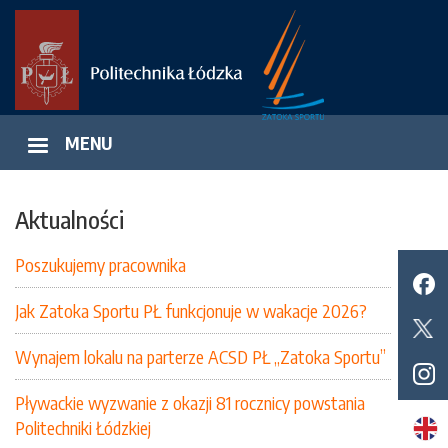
Przejdź
do
treści
MENU
Aktualności
Poszukujemy pracownika
Jak Zatoka Sportu PŁ funkcjonuje w wakacje 2026?
Wynajem lokalu na parterze ACSD PŁ „Zatoka Sportu”
Pływackie wyzwanie z okazji 81 rocznicy powstania
Politechniki Łódzkiej