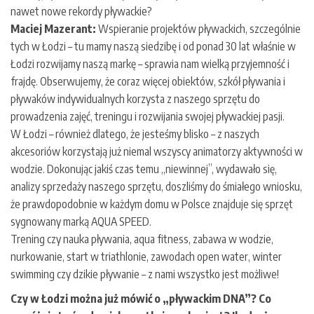
nawet nowe rekordy pływackie?
Maciej Mazerant:
Wspieranie projektów pływackich, szczególnie
tych w Łodzi – tu mamy naszą siedzibę i od ponad 30 lat właśnie w
Łodzi rozwijamy naszą markę – sprawia nam wielką przyjemność i
frajdę. Obserwujemy, że coraz więcej obiektów, szkół pływania i
pływaków indywidualnych korzysta z naszego sprzętu do
prowadzenia zajęć, treningu i rozwijania swojej pływackiej pasji.
W Łodzi – również dlatego, że jesteśmy blisko – z naszych
akcesoriów korzystają już niemal wszyscy animatorzy aktywności w
wodzie. Dokonując jakiś czas temu „niewinnej”, wydawało się,
analizy sprzedaży naszego sprzętu, doszliśmy do śmiałego wniosku,
że prawdopodobnie w każdym domu w Polsce znajduje się sprzęt
sygnowany marką AQUA SPEED.
Trening czy nauka pływania, aqua fitness, zabawa w wodzie,
nurkowanie, start w triathlonie, zawodach open water, winter
swimming czy dzikie pływanie – z nami wszystko jest możliwe!
Czy w Łodzi można już mówić o „pływackim DNA”? Co