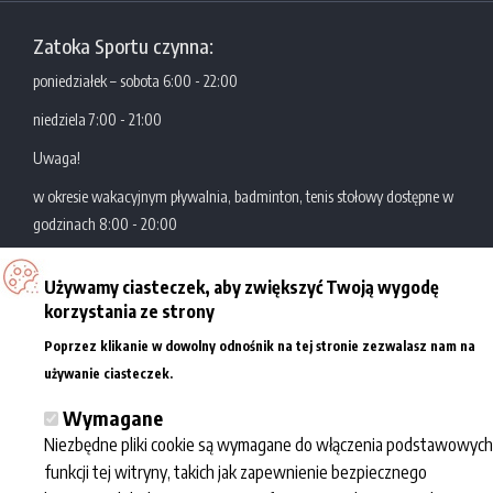
Zatoka Sportu czynna:
poniedziałek – sobota 6:00 - 22:00
niedziela 7:00 - 21:00
Uwaga!
w okresie wakacyjnym pływalnia, badminton, tenis stołowy dostępne w
godzinach 8:00 - 20:00
Używamy ciasteczek, aby zwiększyć Twoją wygodę
Zatoka Sportu
Al. Politechniki 10
korzystania ze strony
Akademickie Centrum
93-590 Łódź
Poprzez klikanie w dowolny odnośnik na tej stronie zezwalasz nam na
Sportowo-Dydaktyczne
tel.: +48 42 631 29 77/78
Więcej informacji
używanie ciasteczek.
Politechniki Łódzkiej
e-mail:
kontakt@zatokasportu.pl
Wymagane
Niezbędne pliki cookie są wymagane do włączenia podstawowych
Współpraca
Informacje
Zatoka sportu
funkcji tej witryny, takich jak zapewnienie bezpiecznego
Dla mediów
Regulaminy
O nas