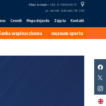
Zobacz na mapie
»
Łódź, Al. Politechniki 10
pn. – sob. 6:00 - 22:00, niedz. 7:00 - 21:00
 nas
Cennik
Mapa dojazdu
Zajęcia
Kontakt
cianka wspinaczkowa
muzeum sportu