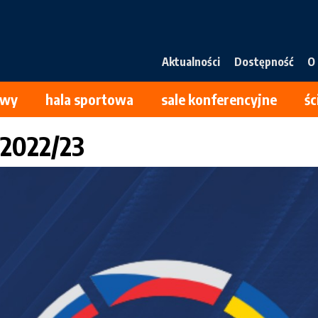
Main
Aktualności
Dostępność
O
navigation
owy
hala sportowa
sale konferencyjne
ś
 2022/23