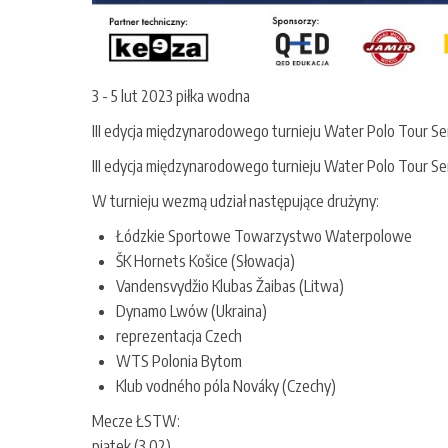
3
-
5 lut 2023
piłka wodna
III edycja międzynarodowego turnieju Water Polo Tour S
III edycja międzynarodowego turnieju Water Polo Tour S
W turnieju wezmą udział następujące drużyny:
Łódzkie Sportowe Towarzystwo Waterpolowe
ŠK Hornets Košice (Słowacja)
Vandensvydžio Klubas Žaibas (Litwa)
Dynamo Lwów (Ukraina)
reprezentacja Czech
WTS Polonia Bytom
Klub vodného póla Nováky (Czechy)
Mecze ŁSTW:
piątek (3.02)