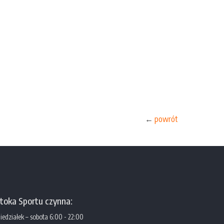
←
powrót
toka Sportu czynna:
iedziałek – sobota 6:00 - 22:00