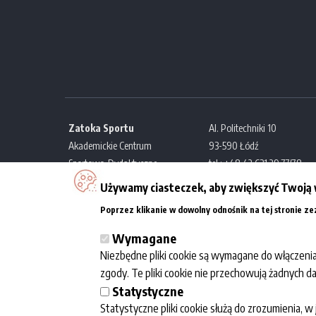
Zatoka Sportu
Al. Politechniki 10
Akademickie Centrum
93-590 Łódź
Sportowo-Dydaktyczne
tel.: +48 42 631 29 77/78
Politechniki Łódzkiej
e-mail:
kontakt@zatokaspor
Używamy ciasteczek, aby zwiększyć Twoją 
Poprzez klikanie w dowolny odnośnik na tej stronie z
Wymagane
Niezbędne pliki cookie są wymagane do włączenia
zgody. Te pliki cookie nie przechowują żadnych 
Statystyczne
Honorujemy karty:
Statystyczne pliki cookie służą do zrozumienia, 