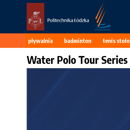
Przejdź
do
treści
pływalnia
badminton
tenis stoł
Water Polo Tour Series