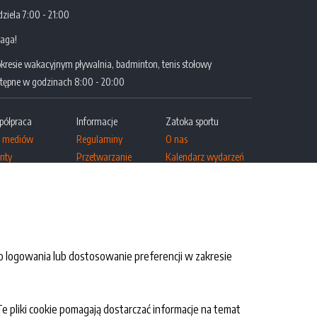
dziela 7:00 - 21:00
aga!
kresie wakacyjnym pływalnia, badminton, tenis stołowy
tępne w godzinach 8:00 - 20:00
półpraca
Informacje
Zatoka sportu
a mediów
Regulaminy
O nas
nty
Przetwarzanie
Kalendarz wydarzeń
 szkół
danych osobowych
Fotogaleria
Newsletter polityka
Kariera
prywatności
Deklaracja
dostępności
o logowania lub dostosowanie preferencji w zakresie
BIP
Te pliki cookie pomagają dostarczać informacje na temat