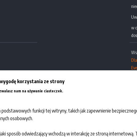
nie
Uw
w o
dos
Ws
Dl
Eve
Dla
tu.pl
wygodę korzystania ze strony
Więcej informacji
ezwalasz nam na używanie ciasteczek.
 podstawowych funkcji tej witryny, takich jak zapewnienie bezpieczneg
danych osobowych.
w jaki sposób odwiedzający wchodzą w interakcję ze stroną internetową. 