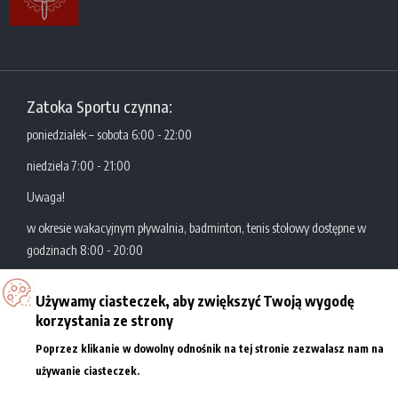
Zatoka Sportu czynna:
poniedziałek – sobota 6:00 - 22:00
niedziela 7:00 - 21:00
Uwaga!
w okresie wakacyjnym pływalnia, badminton, tenis stołowy dostępne w
godzinach 8:00 - 20:00
Używamy ciasteczek, aby zwiększyć Twoją wygodę
Zatoka Sportu
Al. Politechniki 10
korzystania ze strony
Akademickie Centrum
93-590 Łódź
Poprzez klikanie w dowolny odnośnik na tej stronie zezwalasz nam na
Sportowo-Dydaktyczne
tel.: +48 42 631 29 77/78
Więcej informacji
używanie ciasteczek.
Politechniki Łódzkiej
e-mail:
kontakt@zatokasportu.pl